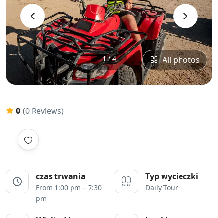
‹
›
1 / 4
All photos
0
(0 Reviews)
czas trwania
Typ wycieczki
From 1:00 pm – 7:30
Daily Tour
pm