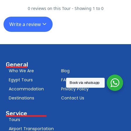
0 reviews on this Tour - Showing 1 to 0
Write a review
General
Who We Are
Blog
Egypt Tours
FAQS
Book via whatsapp
Accommodation
Privacy Policy
Destinations
Contact Us
Service
Tours
Airport Transportation